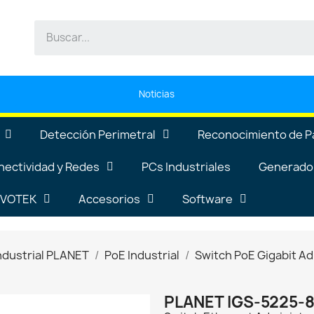
Noticias
Detección Perimetral
Reconocimiento de P
nectividad y Redes
PCs Industriales
Generador
VIVOTEK
Accesorios
Software
ndustrial PLANET
PoE Industrial
Switch PoE Gigabit Ad
PLANET IGS-5225-