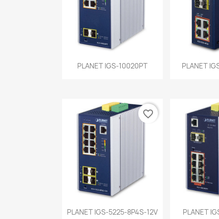
Vista rápida
Vist


PLANET IGS-10020PT
PLANET IG
favorite_border
Vista rápida
Vist


PLANET IGS-5225-8P4S-12V
PLANET IG