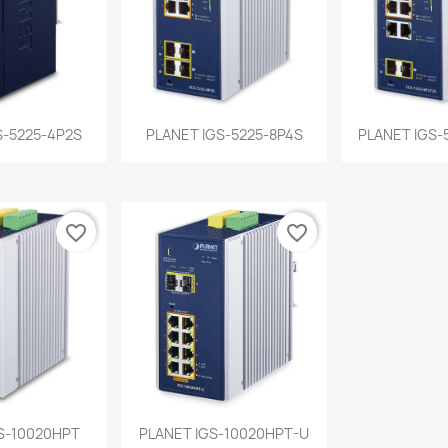
a rápida
Vista rápida
Vist


S-5225-4P2S
PLANET IGS-5225-8P4S
PLANET IGS-
favorite_border
favorite_border
a rápida
Vista rápida

S-10020HPT
PLANET IGS-10020HPT-U