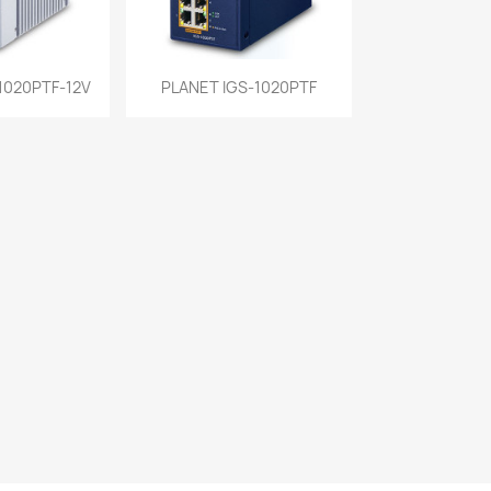
a rápida
Vista rápida

1020PTF-12V
PLANET IGS-1020PTF