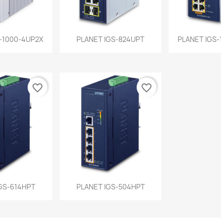
a rápida
Vista rápida
Vist


-1000-4UP2X
PLANET IGS-824UPT
PLANET IGS-
favorite_border
favorite_border
a rápida
Vista rápida

GS-614HPT
PLANET IGS-504HPT