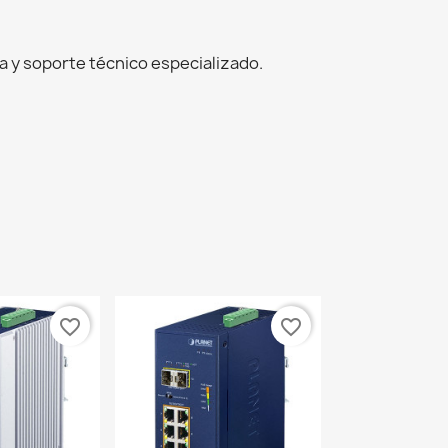
 y soporte técnico especializado.
favorite_border
favorite_border