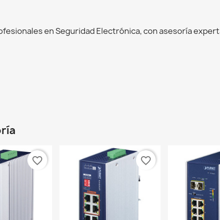
esionales en Seguridad Electrónica, con asesoría experta
ría
favorite_border
favorite_border