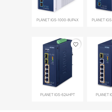
Vista rápida
Vist


PLANET IGS-1000-8UP4X
PLANET IGS
favorite_border
Vista rápida
Vist


PLANET IGS-624HPT
PLANET I