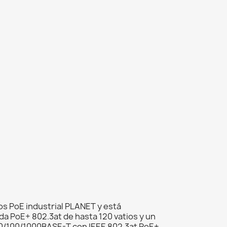
os PoE industrial PLANET y está
a PoE+ 802.3at de hasta 120 vatios y un
s 10/100/1000BASE-T con IEEE 802.3at PoE+