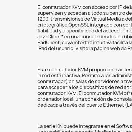
El conmutador KVM con acceso por IP de l
supervisen y accedan a todo su centro de 
1200, transmisiones de Virtual Media a do
criptográfico OpenSSL integrado con certi
fiabilidad y disponibilidad del acceso re
JavaClient* en una consola desde una ubi
PadClient, cuya interfaz intuitiva facili
iPad del usuario. Visite la página web de
Este conmutador KVM proporciona acceso 
la red está inactiva. Permite a los admini
conmutador) en salas de servidores a trav
para acceder a los dispositivos de red a 
conmutador KVM. El conmutador KVM ofre
ordenador local, una conexión de consola
dedicada a través del puerto Ethernet (L
La serie KN puede integrarse en el Softw
una usabilidad avanzada. Mediante el uso