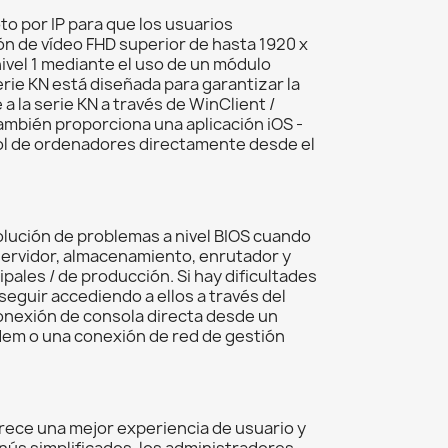
o por IP para que los usuarios
ón de vídeo FHD superior de hasta 1920 x
ivel 1 mediante el uso de un módulo
erie KN está diseñada para garantizar la
 la serie KN a través de WinClient /
ambién proporciona una aplicación iOS -
trol de ordenadores directamente desde el
lución de problemas a nivel BIOS cuando
, servidor, almacenamiento, enrutador y
ales / de producción. Si hay dificultades
seguir accediendo a ellos a través del
nexión de consola directa desde un
dem o una conexión de red de gestión
rece una mejor experiencia de usuario y
nús simplificados, los administradores