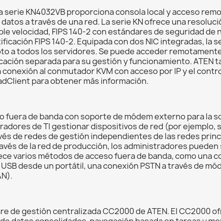
a serie KN4032VB proporciona consola local y acceso remot
datos a través de una red. La serie KN ofrece una resoluci
ble velocidad, FIPS 140-2 con estándares de seguridad de n
ficación FIPS 140-2. Equipada con dos NIC integradas, la s
moto a todos los servidores. Se puede acceder remotamente a
cación separada para su gestión y funcionamiento. ATEN t
ta la conexión al conmutador KVM con acceso por IP y el con
 PadClient para obtener más información.
fuera de banda con soporte de módem externo para la so
stradores de TI gestionar dispositivos de red (por ejemplo
és de redes de gestión independientes de las redes princip
través de la red de producción, los administradores pueden 
ce varios métodos de acceso fuera de banda, como una co
 USB desde un portátil, una conexión PSTN a través de mó
AN).
are de gestión centralizada CC2000 de ATEN. El CC2000 of
 de datos consolidados, navegación basada en tareas y me