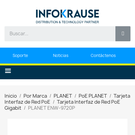
Soporte
Noticias
Contáctenos
Inicio
Por Marca
PLANET
PoE PLANET
Tarjeta
Interfaz de Red PoE
Tarjeta Interfaz de Red PoE
Gigabit
PLANET ENW-9720P