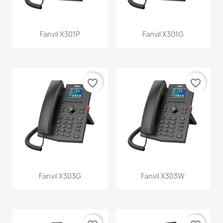
Fanvil X301P
Fanvil X301G
favorite_border
favorite_border
Fanvil X303G
Fanvil X303W