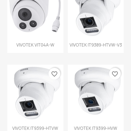
VIVOTEK VIT04A-W
VIVOTEK IT9389-HTVW-V3
favorite_border
favorite_border
VIVOTEK IT9399-HTVW
VIVOTEK IT9399-HVW