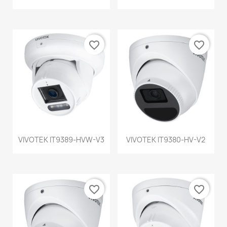
favorite_border
favorite_border
VIVOTEK IT9389-HVW-V3
VIVOTEK IT9380-HV-V2
favorite_border
favorite_border