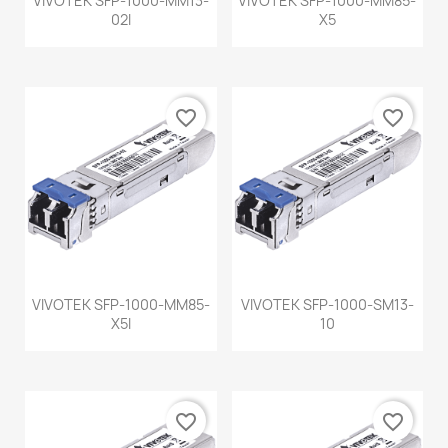
VIVOTEK SFP-1000-MM13-
VIVOTEK SFP-1000-MM85-
02I
X5
favorite_border
favorite_border
VIVOTEK SFP-1000-MM85-
VIVOTEK SFP-1000-SM13-
X5I
10
favorite_border
favorite_border