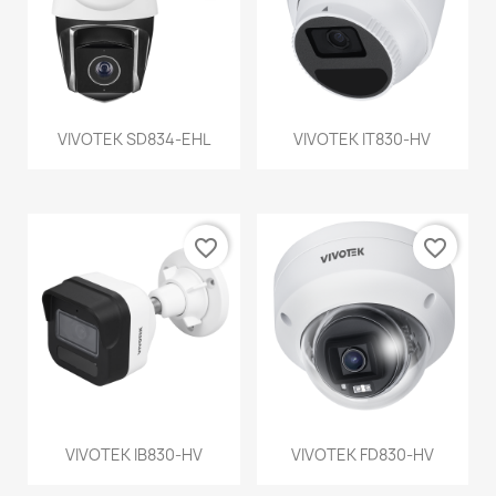
VIVOTEK SD834-EHL
VIVOTEK IT830-HV
favorite_border
favorite_border
VIVOTEK IB830-HV
VIVOTEK FD830-HV