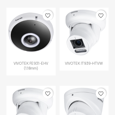
favorite_border
favorite_border
VIVOTEK FE931-EHV
VIVOTEK IT939-HTVW
(1.18mm)
favorite_border
favorite_border