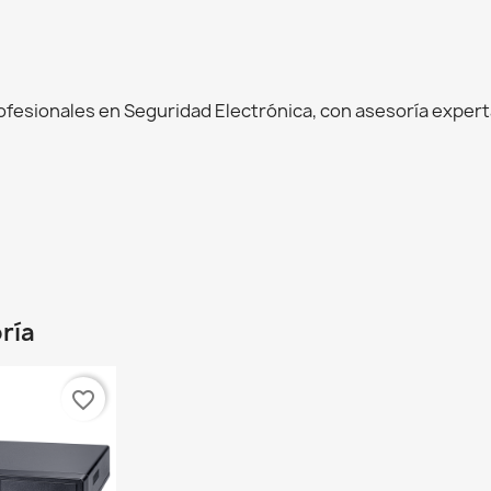
esionales en Seguridad Electrónica, con asesoría experta
ría
favorite_border