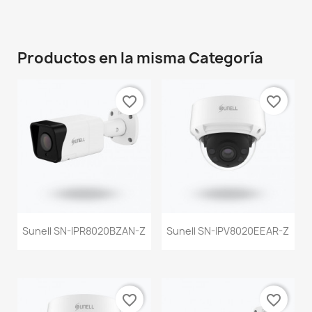
Productos en la misma Categoría
favorite_border
favorite_border
Sunell SN-IPR8020BZAN-Z
Sunell SN-IPV8020EEAR-Z
favorite_border
favorite_border