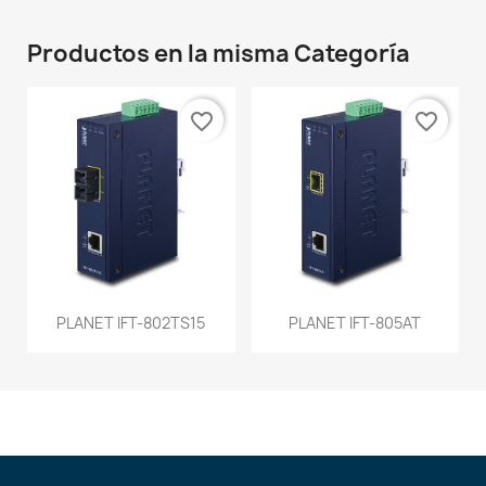
Productos en la misma Categoría
favorite_border
favorite_border
PLANET IFT-802TS15
PLANET IFT-805AT