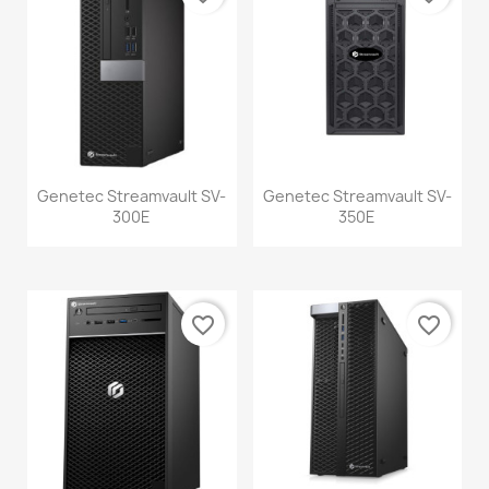
Genetec Streamvault SV-
Genetec Streamvault SV-
300E
350E
favorite_border
favorite_border