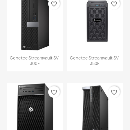
favorite_border
favorite_border
Genetec Streamvault SV-
Genetec Streamvault SV-
300E
350E
favorite_border
favorite_border