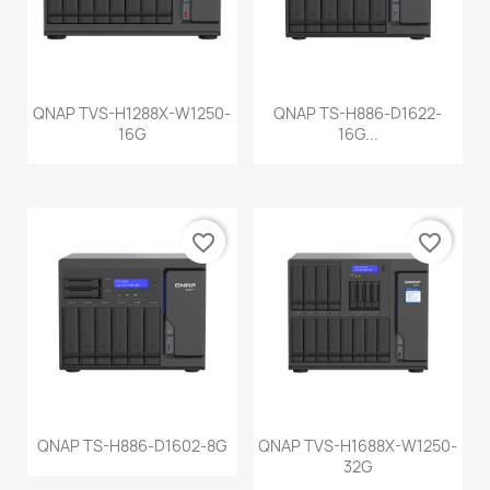
QNAP TVS-H1288X-W1250-
QNAP TS-H886-D1622-
16G
16G...
favorite_border
favorite_border
QNAP TS-H886-D1602-8G
QNAP TVS-H1688X-W1250-
32G