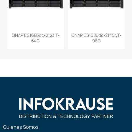
QNAP ES1686dc-2123IT-
QNAP ES1686dc-2145NT-
64G
96G
Quienes Somos