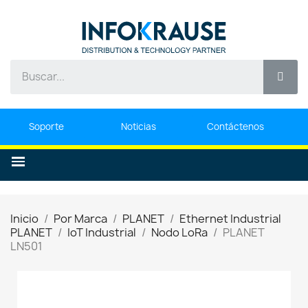
Soporte
Noticias
Contáctenos
Inicio
Por Marca
PLANET
Ethernet Industrial
PLANET
IoT Industrial
Nodo LoRa
PLANET
LN501