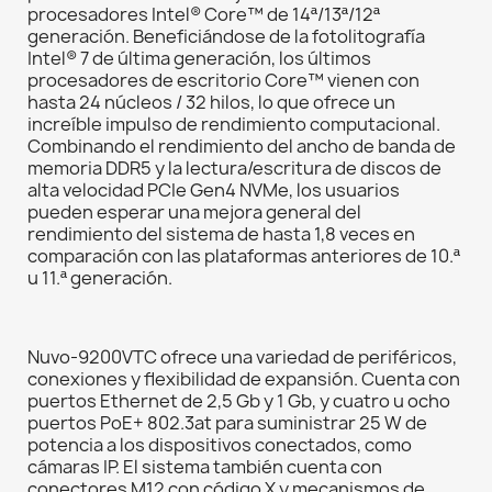
procesadores Intel® Core™ de 14ª/13ª/12ª
generación. Beneficiándose de la fotolitografía
Intel® 7 de última generación, los últimos
procesadores de escritorio Core™ vienen con
hasta 24 núcleos / 32 hilos, lo que ofrece un
increíble impulso de rendimiento computacional.
Combinando el rendimiento del ancho de banda de
memoria DDR5 y la lectura/escritura de discos de
alta velocidad PCIe Gen4 NVMe, los usuarios
pueden esperar una mejora general del
rendimiento del sistema de hasta 1,8 veces en
comparación con las plataformas anteriores de 10.ª
u 11.ª generación.
Nuvo-9200VTC ofrece una variedad de periféricos,
conexiones y flexibilidad de expansión. Cuenta con
puertos Ethernet de 2,5 Gb y 1 Gb, y cuatro u ocho
puertos PoE+ 802.3at para suministrar 25 W de
potencia a los dispositivos conectados, como
cámaras IP. El sistema también cuenta con
conectores M12 con código X y mecanismos de