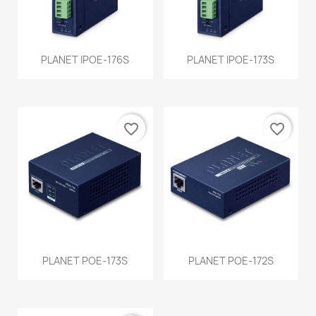
PLANET IPOE-176S
PLANET IPOE-173S
favorite_border
favorite_border
PLANET POE-173S
PLANET POE-172S