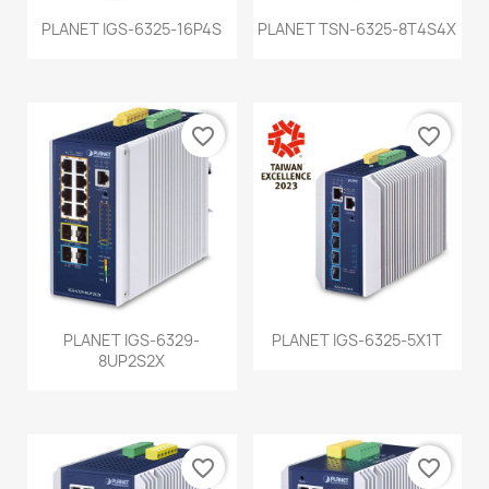
PLANET IGS-6325-16P4S
PLANET TSN-6325-8T4S4X
favorite_border
favorite_border
PLANET IGS-6329-
PLANET IGS-6325-5X1T
8UP2S2X
favorite_border
favorite_border