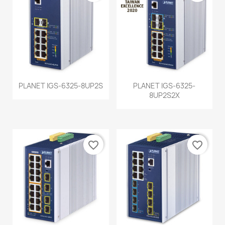
PLANET IGS-6325-8UP2S
PLANET IGS-6325-
8UP2S2X
favorite_border
favorite_border