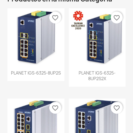
favorite_border
favorite_border
PLANET IGS-6325-8UP2S
PLANET IGS-6325-
8UP2S2X
favorite_border
favorite_border