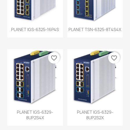
PLANET IGS-6325-16P4S
PLANET TSN-6325-8T4S4X
favorite_border
favorite_border
PLANET IGS-6329-
PLANET IGS-6329-
8UP2S4X
8UP2S2X