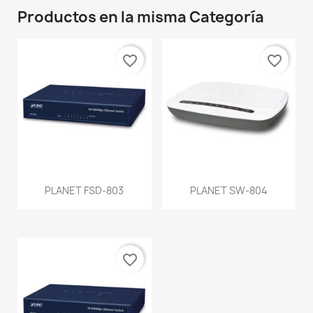
Productos en la misma Categoría
favorite_border
favorite_border
PLANET FSD-803
PLANET SW-804
favorite_border